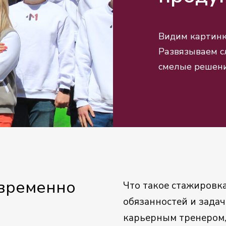
Видим картинк
Развязываем с
смелые решени
временно
Что такое стажировк
обязанностей и зада
карьерным тренером,