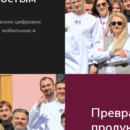
овском цифровом
м мобильные и
Превр
проду